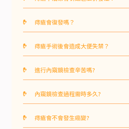
痔瘡的長期性失血可能會引起貧血，令身
痔瘡會復發嗎？
痔瘡手術及治療的主要目的是處理現有的
痔瘡手術後會造成大便失禁？
不能保證手術後會永久不復發，因此手術
坊間流傳痔瘡手術後會令大便失禁的原因
進行內窺鏡檢查辛苦嗎?
驗，對於肛門及腸道的結構有非常深的認
傳統的胃鏡及大腸鏡檢查都是在病人清醒
內窺鏡檢查過程需時多久?
檢查會在熟睡時進行，所以並不會辛苦。
胃鏡需時約五至十分鐘，而大腸鏡則約需
痔瘡會不會發生癌變?