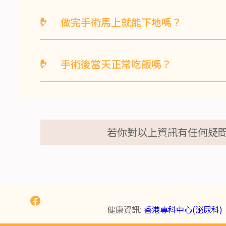
不會，因為痔瘡是直腸肛門部位管壁內靜
做完手術馬上就能下地嗎？
如果是局部麻醉，手術後可以馬上下地走
手術後當天正常吃飯嗎？
手術後當天是可以正常吃飯的，不必擔心
苦。
若你對以上資訊有任何疑問，
健康資訊:
香港專科中心(泌尿科)