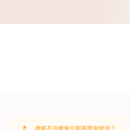
Slide 2 of 3.
痔瘡不治療會引起甚麼併發症？