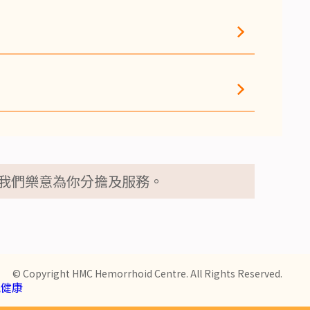
脈血管團，屬於一種良性的問題而已。
，然後就可以下地走路、吃飯了。
營養的，不吃飯反而有可能加重排便的痛
我們樂意為你分擔及服務。
© Copyright HMC Hemorrhoid Centre. All Rights Reserved.
虎健康