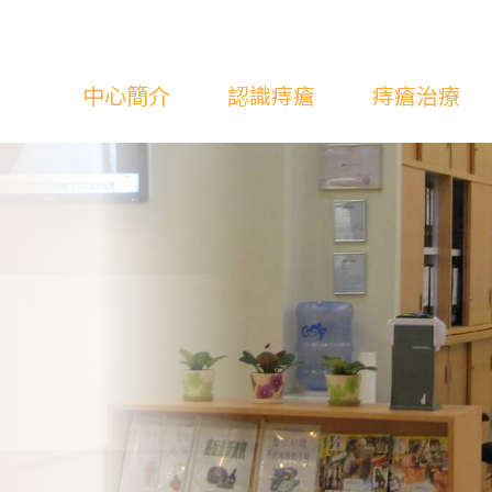
中心簡介
認識痔瘡
痔瘡治療