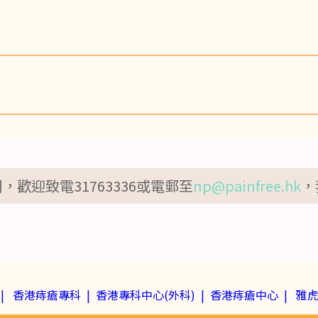
脈叢擴張、彎曲、隆起成團的一種靜脈瘤，或稱靜
路；如果是全身麻醉，手術後需要卧床休息一小時
吃飯會加重排便的痛苦。實際上，傷口癒合是需要
歡迎致電31763336或電郵至
np@painfree.hk
，
 |
香港痔瘡專科 |
香港專科中心(外科) |
香港痔瘡中心 |
雅