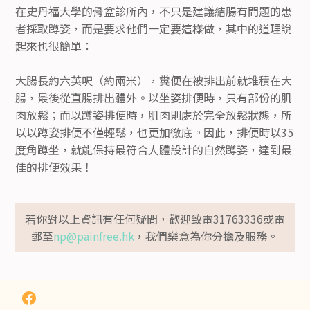
在史丹福大學的骨盆診所內，不只是建議結腸有問題的患
者採取蹲姿，而是要求他們一定要這樣做，其中的道理說
起來也很簡單：
大腸長約六英呎（約兩米），糞便在被排出前就堆積在大
腸，最後從直腸排出體外。以坐姿排便時，只有部份的肌
肉放鬆；而以蹲姿排便時，肌肉則處於完全放鬆狀態，所
以以蹲姿排便不僅輕鬆，也更加徹底。因此，排便時以35
度角蹲坐，就能保持最符合人體設計的自然蹲姿，達到最
佳的排便效果！
若你對以上資訊有任何疑問，歡迎致電31763336或電
郵至
np@painfree.hk
，我們樂意為你分擔及服務。