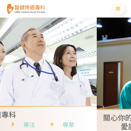
Top
of
page
banner
關心你的健康
專業
愛護你的將來