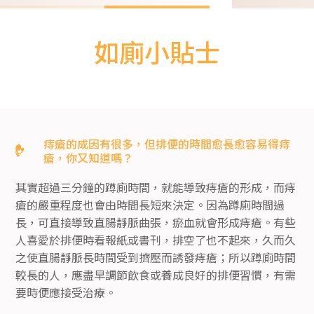
Slide 2 of 3.
如廁小貼士
痔瘡的成因有很多，但排便的時間愈長愈容易得痔
瘡，你又知道嗎？
其實超過三分鐘的蹲廁時間，就能導致痔瘡的形成，而痔
瘡的嚴重程度也會由時間長短來決定。因為蹲廁時間過
長，可直接導致直腸靜脈曲張，瘀血就會形成痔瘡。有些
人喜愛於排便時看報紙或書刊，排空了也不起來，久而久
之使直腸靜脈長時間受到擠壓而誘發痔瘡；所以蹲廁時間
較長的人，應盡早調節飲食或養成良好的排便習慣，有需
要時便應接受治療。